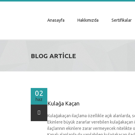
Anasayfa
Hakkımızda
Sertifikalar
BLOG ARTICLE
02
haz
Kulağa Kaçan
Kulağakaçan ilaçlama özellikle açık alanlarda,
Ekinlere büyük zararlar verebilen kulağakaçan i
ilaçlarının ekinlere zarar vermeyecek nitelikte 
Kapalı alanlarda da yapılabilen kulağakaçan ilaçl