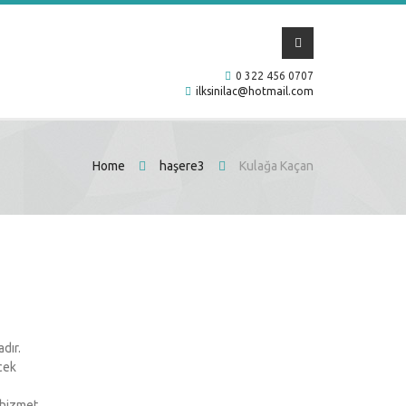
0 322 456 0707
ilksinilac@hotmail.com
Home
haşere3
Kulağa Kaçan
dır.
cek
n hizmet