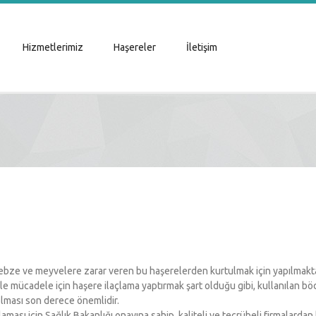
Hizmetlerimiz
Haşereler
İletişim
 sebze ve meyvelere zarar veren bu haşerelerden kurtulmak için yapılmakta
le mücadele için haşere ilaçlama yaptırmak şart olduğu gibi, kullanılan bö
olması son derece önemlidir.
aması için Sağlık Bakanlığı onayına sahip, kaliteli ve tecrübeli firmalarda